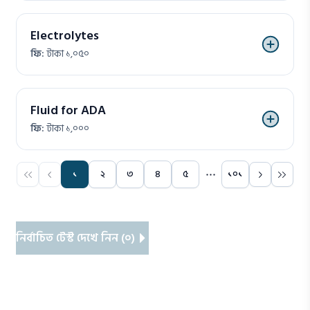
Electrolytes
ফি:
টাকা ১,০৫০
Fluid for ADA
ফি:
টাকা ১,০০০
১
২
৩
৪
৫
১০১
নির্বাচিত টেস্ট দেখে নিন (০)