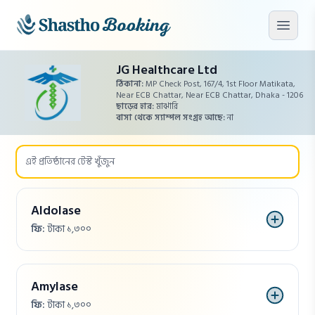
মূল কনটেন্টে যান
মেনু খু
JG Healthcare Ltd
ঠিকানা:
MP Check Post, 167/4, 1st Floor Matikata,
Near ECB Chattar,
Near ECB Chattar,
Dhaka - 1206
ছাড়ের হার:
মাঝারি
বাসা থেকে স্যাম্পল সংগ্রহ আছে:
না
Aldolase
ফি:
টাকা ১,৩০০
Amylase
ফি:
টাকা ১,৩০০