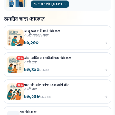
স্যাম্পল সংগ্রহ বুক করুন
জনপ্রিয় স্বাস্থ্য প্যাকেজ
ডেঙ্গু দ্রুত পরীক্ষা প্যাকেজ
৩টি টেস্ট
৮ ঘণ্টা
৳১,২৫০
ডায়াবেটিস ও মেটাবলিক প্যাকেজ
29%
৭টি টেস্ট
৳৩,৪১০
৳৪,৮০০
এসেনশিয়াল স্বাস্থ্য চেকআপ প্লাস
28%
৯টি টেস্ট
৳৬,২৫৮
৳৮,৭০০
সব প্যাকেজ