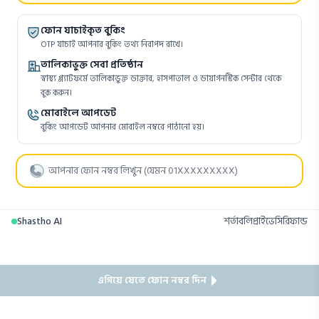
ফোন যাচাইকৃত বুকিং
OTP যাচাই আপনার বুকিং তথ্য নিরাপদ রাখে।
তালিকাভুক্ত সেবা প্রতিষ্ঠান
স্বাস্থ্য প্ল্যাটফর্মে তালিকাভুক্ত ডাক্তার, হাসপাতাল ও ডায়াগনস্টিক সেন্টার থেকে
বুক করুন।
মোবাইলে আপডেট
বুকিং আপডেট আপনার মোবাইল নম্বরে পাঠানো হয়।
Shastho AI
শর্তাবলি
প্রাইভেসি
রিফান্ড
এগিয়ে যেতে ফোন নম্বর দিন