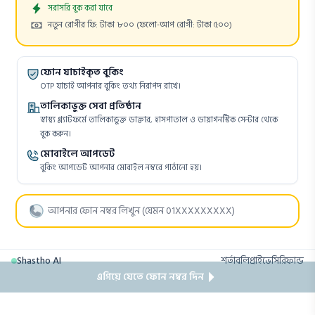
Appointment
সরাসরি বুক করা যাবে
Cost:
নতুন রোগীর ফি: টাকা ৮০০
(ফলো-আপ রোগী: টাকা ৫০০)
ফোন যাচাইকৃত বুকিং
OTP যাচাই আপনার বুকিং তথ্য নিরাপদ রাখে।
তালিকাভুক্ত সেবা প্রতিষ্ঠান
স্বাস্থ্য প্ল্যাটফর্মে তালিকাভুক্ত ডাক্তার, হাসপাতাল ও ডায়াগনস্টিক সেন্টার থেকে
বুক করুন।
মোবাইলে আপডেট
বুকিং আপডেট আপনার মোবাইল নম্বরে পাঠানো হয়।
Shastho AI
শর্তাবলি
প্রাইভেসি
রিফান্ড
এগিয়ে যেতে ফোন নম্বর দিন