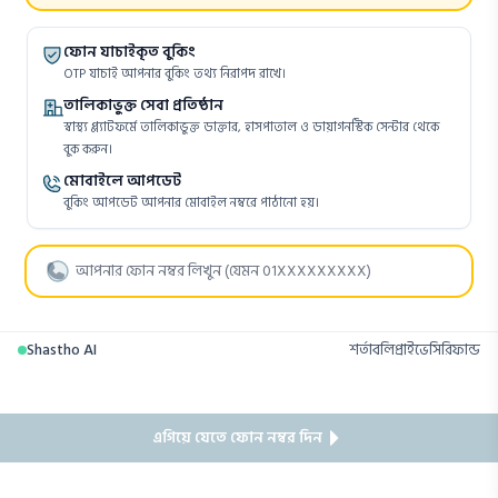
ফোন যাচাইকৃত বুকিং
OTP যাচাই আপনার বুকিং তথ্য নিরাপদ রাখে।
তালিকাভুক্ত সেবা প্রতিষ্ঠান
স্বাস্থ্য প্ল্যাটফর্মে তালিকাভুক্ত ডাক্তার, হাসপাতাল ও ডায়াগনস্টিক সেন্টার থেকে
বুক করুন।
মোবাইলে আপডেট
বুকিং আপডেট আপনার মোবাইল নম্বরে পাঠানো হয়।
Shastho AI
শর্তাবলি
প্রাইভেসি
রিফান্ড
এগিয়ে যেতে ফোন নম্বর দিন