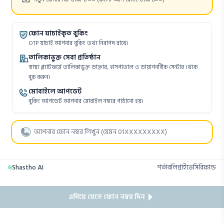
ফোন যাচাইকৃত বুকিং
OTP যাচাই আপনার বুকিং তথ্য নিরাপদ রাখে।
তালিকাভুক্ত সেবা প্রতিষ্ঠান
স্বাস্থ্য প্ল্যাটফর্মে তালিকাভুক্ত ডাক্তার, হাসপাতাল ও ডায়াগনস্টিক সেন্টার থেকে
বুক করুন।
মোবাইলে আপডেট
বুকিং আপডেট আপনার মোবাইল নম্বরে পাঠানো হয়।
Shastho AI
শর্তাবলি
প্রাইভেসি
রিফান্ড
এগিয়ে যেতে ফোন নম্বর দিন