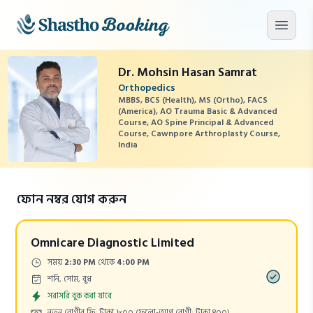
মূল কনটেন্টে যান
মেনু খু
Dr. Mohsin Hasan Samrat
Orthopedics
MBBS, BCS (Health), MS (Ortho), FACS
(America), AO Trauma Basic & Advanced
Course, AO Spine Principal & Advanced
Course, Cawnpore Arthroplasty Course,
India
ফোন নম্বর যোগ করুন
Omnicare Diagnostic Limited
Time:
সময়
2:30 PM
থেকে
4:00 PM
Days:
শনি, সোম, বুধ
Appointment
সরাসরি বুক করা যাবে
Cost:
নতুন রোগীর ফি: টাকা ৮০০
(ফলো-আপ রোগী: টাকা ৪০০)