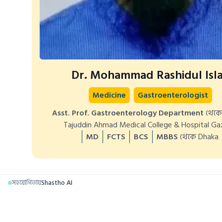
Dr. Mohammad Rashidul Isl
Medicine
Gastroenterologist
Asst. Prof. Gastroenterology Department
থেকে
Tajuddin Ahmad Medical College & Hospital Ga
MD
FCTS
BCS
MBBS
থেকে Dhaka
সহযোগিতায়
Shastho AI