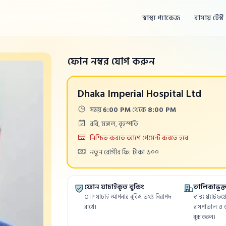
স্বাস্থ্য প্যাকেজ
বাসায় টেস্ট
ফোন নম্বর যোগ করুন
Dhaka Imperial Hospital Ltd
Time:
সময়
6:00 PM
থেকে
8:00 PM
Days:
রবি, মঙ্গল, বৃহস্পতি
Payment
নিশ্চিত করতে আগে পেমেন্ট করতে হবে
Cost:
নতুন রোগীর ফি: টাকা ৬০০
ফোন যাচাইকৃত বুকিং
তালিকাভুক্ত 
OTP যাচাই আপনার বুকিং তথ্য নিরাপদ
স্বাস্থ্য প্ল্যাট
রাখে।
হাসপাতাল ও ড
বুক করুন।