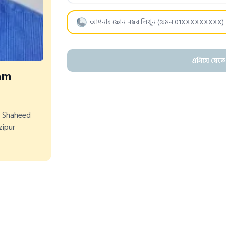
এগিয়ে যেতে
am
 Shaheed
zipur