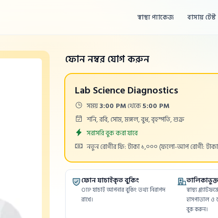
স্বাস্থ্য প্যাকেজ
বাসায় টেস্ট
ফোন নম্বর যোগ করুন
Lab Science Diagnostics
Time:
সময়
3:00 PM
থেকে
5:00 PM
Days:
শনি, রবি, সোম, মঙ্গল, বুধ, বৃহস্পতি, শুক্র
Appointment
সরাসরি বুক করা যাবে
Cost:
নতুন রোগীর ফি: টাকা ১,০০০
(ফলো-আপ রোগী: টাকা
ফোন যাচাইকৃত বুকিং
তালিকাভুক্ত 
OTP যাচাই আপনার বুকিং তথ্য নিরাপদ
স্বাস্থ্য প্ল্যাট
রাখে।
হাসপাতাল ও ড
বুক করুন।