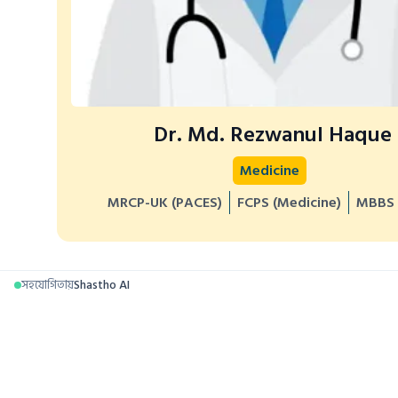
Dr. Md. Rezwanul Haque
Medicine
MRCP-UK (PACES)
FCPS (Medicine)
MBBS 
সহযোগিতায়
Shastho AI