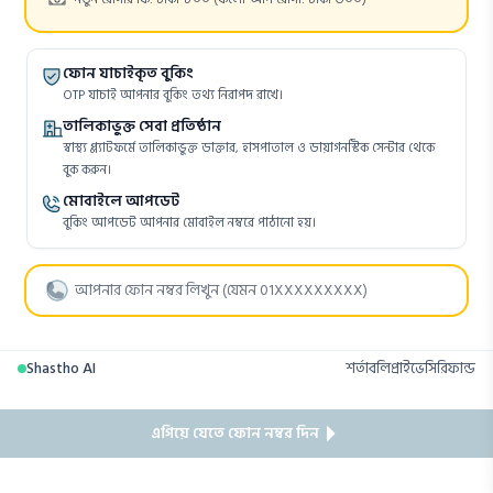
ফোন যাচাইকৃত বুকিং
OTP যাচাই আপনার বুকিং তথ্য নিরাপদ রাখে।
তালিকাভুক্ত সেবা প্রতিষ্ঠান
স্বাস্থ্য প্ল্যাটফর্মে তালিকাভুক্ত ডাক্তার, হাসপাতাল ও ডায়াগনস্টিক সেন্টার থেকে
বুক করুন।
মোবাইলে আপডেট
বুকিং আপডেট আপনার মোবাইল নম্বরে পাঠানো হয়।
Shastho AI
শর্তাবলি
প্রাইভেসি
রিফান্ড
এগিয়ে যেতে ফোন নম্বর দিন