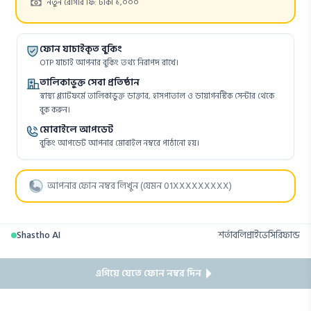
Cost:
নতুন রোগীর ফি: টাকা ১,০০০
ফোন যাচাইকৃত বুকিং
OTP যাচাই আপনার বুকিং তথ্য নিরাপদ রাখে।
তালিকাভুক্ত সেবা প্রতিষ্ঠান
স্বাস্থ্য প্ল্যাটফর্মে তালিকাভুক্ত ডাক্তার, হাসপাতাল ও ডায়াগনস্টিক সেন্টার থেকে
বুক করুন।
মোবাইলে আপডেট
বুকিং আপডেট আপনার মোবাইল নম্বরে পাঠানো হয়।
Shastho AI
শর্তাবলি
প্রাইভেসি
রিফান্ড
এগিয়ে যেতে ফোন নম্বর দিন