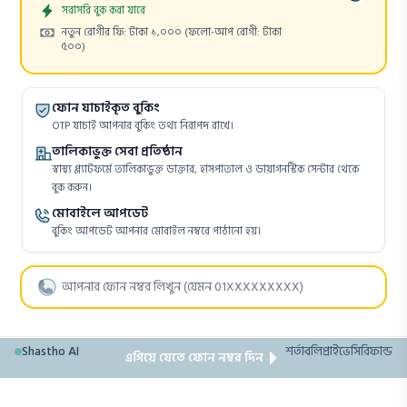
Appointment
সরাসরি বুক করা যাবে
Cost:
নতুন রোগীর ফি: টাকা ১,০০০
(ফলো-আপ রোগী: টাকা
৫০০)
ফোন যাচাইকৃত বুকিং
OTP যাচাই আপনার বুকিং তথ্য নিরাপদ রাখে।
তালিকাভুক্ত সেবা প্রতিষ্ঠান
স্বাস্থ্য প্ল্যাটফর্মে তালিকাভুক্ত ডাক্তার, হাসপাতাল ও ডায়াগনস্টিক সেন্টার থেকে
বুক করুন।
মোবাইলে আপডেট
বুকিং আপডেট আপনার মোবাইল নম্বরে পাঠানো হয়।
Shastho AI
শর্তাবলি
প্রাইভেসি
রিফান্ড
এগিয়ে যেতে ফোন নম্বর দিন