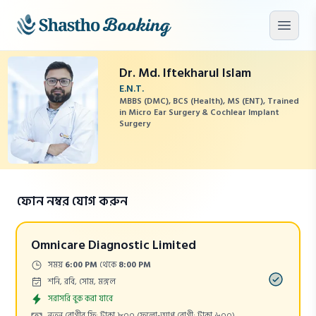
মূল কনটেন্টে যান
মেনু খু
Dr. Md. Iftekharul Islam
E.N.T.
MBBS (DMC), BCS (Health), MS (ENT), Trained
in Micro Ear Surgery & Cochlear Implant
Surgery
ফোন নম্বর যোগ করুন
Omnicare Diagnostic Limited
Time:
সময়
6:00 PM
থেকে
8:00 PM
Days:
শনি, রবি, সোম, মঙ্গল
Appointment
সরাসরি বুক করা যাবে
Cost:
নতুন রোগীর ফি: টাকা ৮০০
(ফলো-আপ রোগী: টাকা ৬০০)