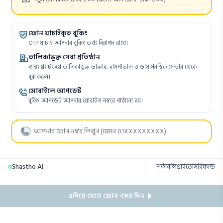
ফোন যাচাইকৃত বুকিং
OTP যাচাই আপনার বুকিং তথ্য নিরাপদ রাখে।
তালিকাভুক্ত সেবা প্রতিষ্ঠান
স্বাস্থ্য প্ল্যাটফর্মে তালিকাভুক্ত ডাক্তার, হাসপাতাল ও ডায়াগনস্টিক সেন্টার থেকে
বুক করুন।
মোবাইলে আপডেট
বুকিং আপডেট আপনার মোবাইল নম্বরে পাঠানো হয়।
Shastho AI
শর্তাবলি
প্রাইভেসি
রিফান্ড
এগিয়ে যেতে ফোন নম্বর দিন