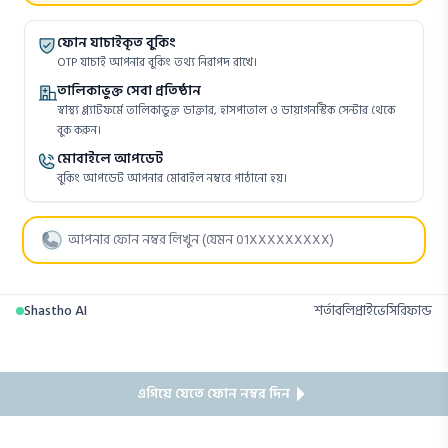
ফোন যাচাইকৃত বুকিং
OTP যাচাই আপনার বুকিং তথ্য নিরাপদ রাখে।
তালিকাভুক্ত সেবা প্রতিষ্ঠান
স্বাস্থ্য প্ল্যাটফর্মে তালিকাভুক্ত ডাক্তার, হাসপাতাল ও ডায়াগনস্টিক সেন্টার থেকে
বুক করুন।
মোবাইলে আপডেট
বুকিং আপডেট আপনার মোবাইল নম্বরে পাঠানো হয়।
Shastho AI
শর্তাবলি
প্রাইভেসি
রিফান্ড
এগিয়ে যেতে ফোন নম্বর দিন