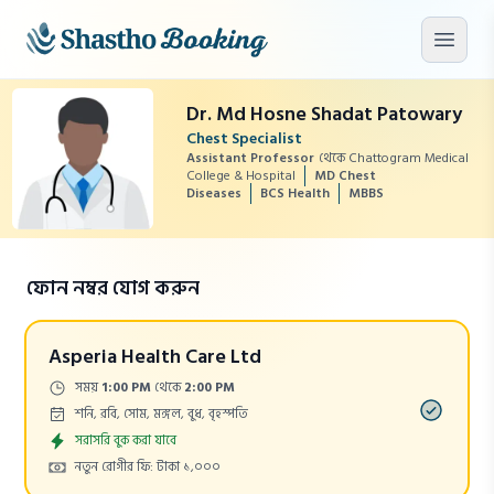
মূল কনটেন্টে যান
মেনু খু
Dr. Md Hosne Shadat Patowary
Chest Specialist
Assistant Professor
থেকে Chattogram Medical
College & Hospital
MD Chest
Diseases
BCS Health
MBBS
ফোন নম্বর যোগ করুন
Asperia Health Care Ltd
Time:
সময়
1:00 PM
থেকে
2:00 PM
Days:
শনি, রবি, সোম, মঙ্গল, বুধ, বৃহস্পতি
Appointment
সরাসরি বুক করা যাবে
Cost:
নতুন রোগীর ফি: টাকা ১,০০০