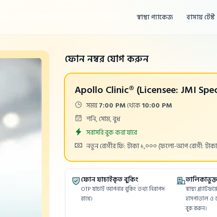
স্বাস্থ্য প্যাকেজ
বাসায় টেস্ট
ফোন নম্বর যোগ করুন
Apollo Clinic® (Licensee: JMI Spec
Time:
সময়
7:00 PM
থেকে
10:00 PM
Days:
শনি, সোম, বুধ
Appointment
সরাসরি বুক করা যাবে
Cost:
নতুন রোগীর ফি: টাকা ১,০০০
(ফলো-আপ রোগী: টাকা
ফোন যাচাইকৃত বুকিং
তালিকাভুক্ত 
OTP যাচাই আপনার বুকিং তথ্য নিরাপদ
স্বাস্থ্য প্ল্যাট
রাখে।
হাসপাতাল ও ড
বুক করুন।