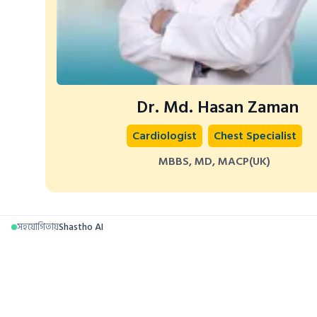
Dr. Md. Hasan Zaman
Cardiologist
Chest Specialist
MBBS, MD, MACP(UK)
সহযোগিতায়
Shastho AI