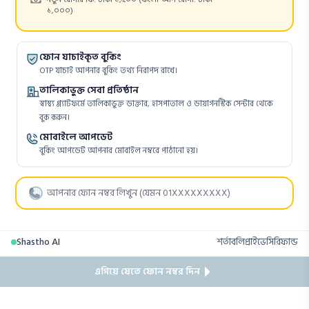
১,০০০)
ফোন যাচাইকৃত বুকিং
OTP যাচাই আপনার বুকিং তথ্য নিরাপদ রাখে।
তালিকাভুক্ত সেবা প্রতিষ্ঠান
স্বাস্থ্য প্ল্যাটফর্মে তালিকাভুক্ত ডাক্তার, হাসপাতাল ও ডায়াগনস্টিক সেন্টার থেকে
বুক করুন।
মোবাইলে আপডেট
বুকিং আপডেট আপনার মোবাইল নম্বরে পাঠানো হয়।
Shastho AI
শর্তাবলি
প্রাইভেসি
রিফান্ড
এগিয়ে যেতে ফোন নম্বর দিন