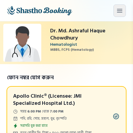
মূল কনটেন্টে যান
মেনু খু
Dr. Md. Ashraful Haque
Chowdhury
Hematologist
MBBS, FCPS (Hematology)
ফোন নম্বর যোগ করুন
Apollo Clinic® (Licensee: JMI
Specialized Hospital Ltd.)
Time:
সময়
6:00 PM
থেকে
7:00 PM
Days:
শনি, রবি, সোম, মঙ্গল, বুধ, বৃহস্পতি
Appointment
সরাসরি বুক করা যাবে
Cost:
নতুন রোগীর ফি: টাকা ১,৫০০
(ফলো-আপ রোগী: টাকা