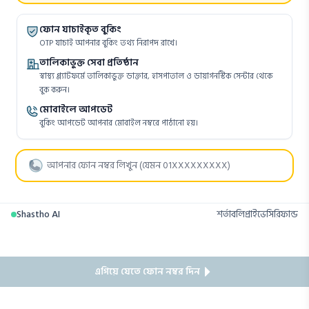
ফোন যাচাইকৃত বুকিং
OTP যাচাই আপনার বুকিং তথ্য নিরাপদ রাখে।
তালিকাভুক্ত সেবা প্রতিষ্ঠান
স্বাস্থ্য প্ল্যাটফর্মে তালিকাভুক্ত ডাক্তার, হাসপাতাল ও ডায়াগনস্টিক সেন্টার থেকে
বুক করুন।
মোবাইলে আপডেট
বুকিং আপডেট আপনার মোবাইল নম্বরে পাঠানো হয়।
Shastho AI
শর্তাবলি
প্রাইভেসি
রিফান্ড
এগিয়ে যেতে ফোন নম্বর দিন