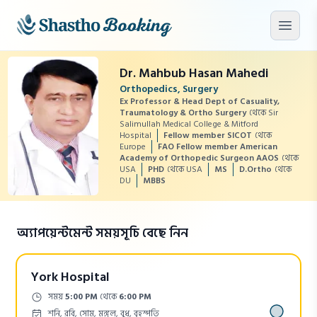
মূল কনটেন্টে যান
মেনু খু
Dr. Mahbub Hasan Mahedi
Orthopedics, Surgery
Ex Professor & Head Dept of Casuality,
Traumatology & Ortho Surgery
থেকে Sir
Salimullah Medical College & Mitford
Hospital
Fellow member SICOT
থেকে
Europe
FAO Fellow member American
Academy of Orthopedic Surgeon AAOS
থেকে
USA
PHD
থেকে USA
MS
D.Ortho
থেকে
DU
MBBS
অ্যাপয়েন্টমেন্ট সময়সূচি বেছে নিন
York Hospital
Time:
সময়
5:00 PM
থেকে
6:00 PM
Days:
শনি, রবি, সোম, মঙ্গল, বুধ, বৃহস্পতি