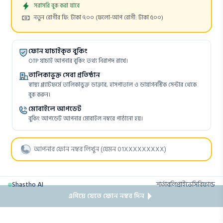
Appointment
সরাসরি বুক করা যাবে
Cost:
নতুন রোগীর ফি: টাকা ৭০০
(ফলো-আপ রোগী: টাকা ৫০০)
ফোন যাচাইকৃত বুকিং
OTP যাচাই আপনার বুকিং তথ্য নিরাপদ রাখে।
তালিকাভুক্ত সেবা প্রতিষ্ঠান
স্বাস্থ্য প্ল্যাটফর্মে তালিকাভুক্ত ডাক্তার, হাসপাতাল ও ডায়াগনস্টিক সেন্টার থেকে
বুক করুন।
মোবাইলে আপডেট
বুকিং আপডেট আপনার মোবাইল নম্বরে পাঠানো হয়।
Shastho AI
শর্তাবলি
প্রাইভেসি
রিফান্ড
এগিয়ে যেতে ফোন নম্বর দিন