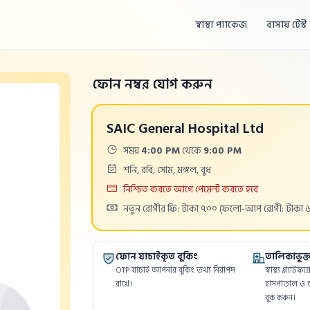
স্বাস্থ্য প্যাকেজ
বাসায় টেস্ট
ফোন নম্বর যোগ করুন
SAIC General Hospital Ltd
Time:
সময়
4:00 PM
থেকে
9:00 PM
Days:
শনি, রবি, সোম, মঙ্গল, বুধ
Payment
নিশ্চিত করতে আগে পেমেন্ট করতে হবে
Cost:
নতুন রোগীর ফি: টাকা ৭০০
(ফলো-আপ রোগী: টাকা 
ফোন যাচাইকৃত বুকিং
তালিকাভুক্ত 
OTP যাচাই আপনার বুকিং তথ্য নিরাপদ
স্বাস্থ্য প্ল্যাট
রাখে।
হাসপাতাল ও ড
বুক করুন।