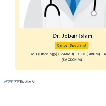
Dr. Jobair Islam
Cancer Specialist
MD (Oncology) (BSMMU)
CCD (BIRDM)
(SACSCHIM)
সহযোগিতায়
Shastho AI