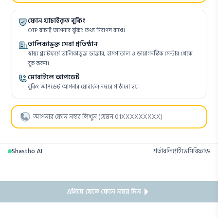
ফোন যাচাইকৃত বুকিং
OTP যাচাই আপনার বুকিং তথ্য নিরাপদ রাখে।
তালিকাভুক্ত সেবা প্রতিষ্ঠান
স্বাস্থ্য প্ল্যাটফর্মে তালিকাভুক্ত ডাক্তার, হাসপাতাল ও ডায়াগনস্টিক সেন্টার থেকে
বুক করুন।
মোবাইলে আপডেট
বুকিং আপডেট আপনার মোবাইল নম্বরে পাঠানো হয়।
Shastho AI
শর্তাবলি
প্রাইভেসি
রিফান্ড
এগিয়ে যেতে ফোন নম্বর দিন