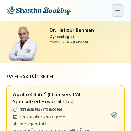
মূল কনটেন্টে যান
মেনু খু
Dr. Hafizur Rahman
Gynecologist
MBBS, FRCOG (London)
ফোন নম্বর যোগ করুন
Apollo Clinic® (Licensee: JMI
Specialized Hospital Ltd.)
Time:
সময়
6:30 PM
থেকে
8:00 PM
Days:
শনি, রবি, সোম, মঙ্গল, বুধ, বৃহস্পতি
Appointment
সরাসরি বুক করা যাবে
Cost:
নতুন রোগীর ফি: টাকা ২,০০০
(ফলো-আপ রোগী: টাকা