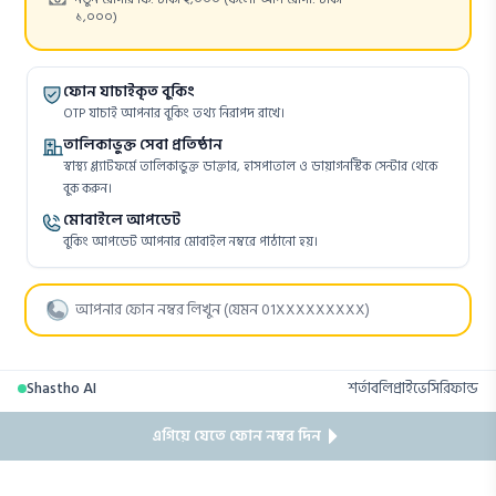
১,০০০)
ফোন যাচাইকৃত বুকিং
OTP যাচাই আপনার বুকিং তথ্য নিরাপদ রাখে।
তালিকাভুক্ত সেবা প্রতিষ্ঠান
স্বাস্থ্য প্ল্যাটফর্মে তালিকাভুক্ত ডাক্তার, হাসপাতাল ও ডায়াগনস্টিক সেন্টার থেকে
বুক করুন।
মোবাইলে আপডেট
বুকিং আপডেট আপনার মোবাইল নম্বরে পাঠানো হয়।
Shastho AI
শর্তাবলি
প্রাইভেসি
রিফান্ড
এগিয়ে যেতে ফোন নম্বর দিন