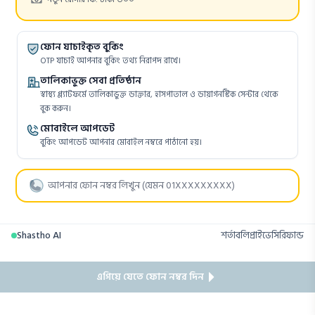
ফোন যাচাইকৃত বুকিং
OTP যাচাই আপনার বুকিং তথ্য নিরাপদ রাখে।
তালিকাভুক্ত সেবা প্রতিষ্ঠান
স্বাস্থ্য প্ল্যাটফর্মে তালিকাভুক্ত ডাক্তার, হাসপাতাল ও ডায়াগনস্টিক সেন্টার থেকে
বুক করুন।
মোবাইলে আপডেট
বুকিং আপডেট আপনার মোবাইল নম্বরে পাঠানো হয়।
Shastho AI
শর্তাবলি
প্রাইভেসি
রিফান্ড
এগিয়ে যেতে ফোন নম্বর দিন