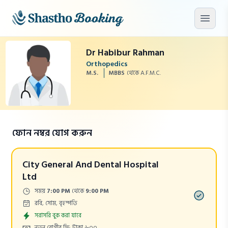
মূল কনটেন্টে যান
মেনু খু
Dr Habibur Rahman
Orthopedics
M.S.
MBBS
থেকে A.F.M.C.
ফোন নম্বর যোগ করুন
City General And Dental Hospital
Ltd
Time:
সময়
7:00 PM
থেকে
9:00 PM
Days:
রবি, সোম, বৃহস্পতি
Appointment
সরাসরি বুক করা যাবে
Cost:
নতুন রোগীর ফি: টাকা ৬০০