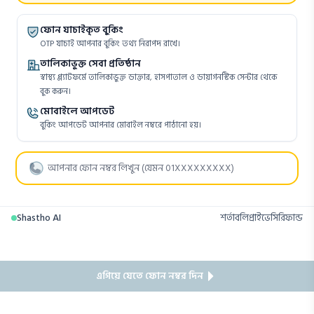
ফোন যাচাইকৃত বুকিং
OTP যাচাই আপনার বুকিং তথ্য নিরাপদ রাখে।
তালিকাভুক্ত সেবা প্রতিষ্ঠান
স্বাস্থ্য প্ল্যাটফর্মে তালিকাভুক্ত ডাক্তার, হাসপাতাল ও ডায়াগনস্টিক সেন্টার থেকে
বুক করুন।
মোবাইলে আপডেট
বুকিং আপডেট আপনার মোবাইল নম্বরে পাঠানো হয়।
Shastho AI
শর্তাবলি
প্রাইভেসি
রিফান্ড
এগিয়ে যেতে ফোন নম্বর দিন