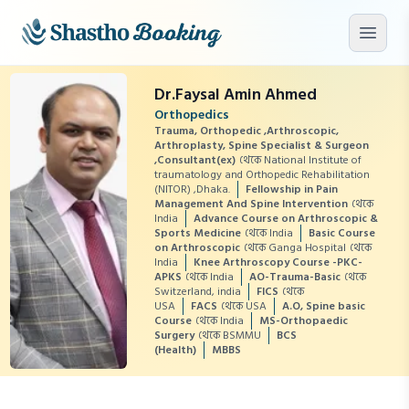
মূল কনটেন্টে যান
মেনু খু
Dr.Faysal Amin Ahmed
Orthopedics
Trauma, Orthopedic ,Arthroscopic,
Arthroplasty, Spine Specialist & Surgeon
,Consultant(ex)
থেকে National Institute of
traumatology and Orthopedic Rehabilitation
(NITOR) ,Dhaka.
Fellowship in Pain
Management And Spine Intervention
থেকে
India
Advance Course on Arthroscopic &
Sports Medicine
থেকে India
Basic Course
on Arthroscopic
থেকে Ganga Hospital
থেকে
India
Knee Arthroscopy Course -PKC-
APKS
থেকে India
AO-Trauma-Basic
থেকে
Switzerland, india
FICS
থেকে
USA
FACS
থেকে USA
A.O, Spine basic
Course
থেকে India
MS-Orthopaedic
Surgery
থেকে BSMMU
BCS
(Health)
MBBS