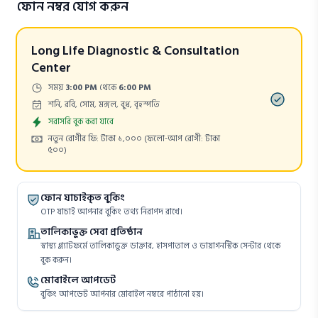
ফোন নম্বর যোগ করুন
Long Life Diagnostic & Consultation
Center
Time:
সময়
3:00 PM
থেকে
6:00 PM
Days:
শনি, রবি, সোম, মঙ্গল, বুধ, বৃহস্পতি
Appointment
সরাসরি বুক করা যাবে
Cost:
নতুন রোগীর ফি: টাকা ১,০০০
(ফলো-আপ রোগী: টাকা
৫০০)
ফোন যাচাইকৃত বুকিং
OTP যাচাই আপনার বুকিং তথ্য নিরাপদ রাখে।
তালিকাভুক্ত সেবা প্রতিষ্ঠান
স্বাস্থ্য প্ল্যাটফর্মে তালিকাভুক্ত ডাক্তার, হাসপাতাল ও ডায়াগনস্টিক সেন্টার থেকে
বুক করুন।
মোবাইলে আপডেট
বুকিং আপডেট আপনার মোবাইল নম্বরে পাঠানো হয়।