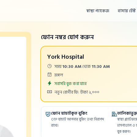
স্বাস্থ্য প্যাকেজ
বাসায় টেস্ট
ফোন নম্বর যোগ করুন
York Hospital
Time:
সময়
10:30 AM
থেকে
11:30 AM
Days:
মঙ্গল
Appointment
সরাসরি বুক করা যাবে
Cost:
নতুন রোগীর ফি: টাকা ২,০০০
ফোন যাচাইকৃত বুকিং
তালিকাভুক্ত 
OTP যাচাই আপনার বুকিং তথ্য নিরাপদ
স্বাস্থ্য প্ল্যাট
রাখে।
হাসপাতাল ও ড
বুক করুন।