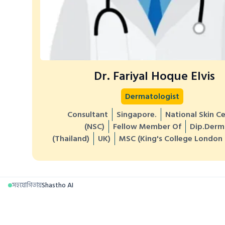
Dr. Fariyal Hoque Elvis
Dermatologist
Consultant
Singapore.
National Skin C
(NSC)
Fellow Member Of
Dip.Derm
(Thailand)
UK)
MSC (King's College London
সহযোগিতায়
Shastho AI