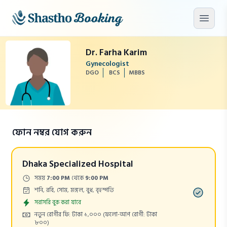
মূল কনটেন্টে যান
মেনু খু
Dr. Farha Karim
Gynecologist
DGO
BCS
MBBS
ফোন নম্বর যোগ করুন
Dhaka Specialized Hospital
Time:
সময়
7:00 PM
থেকে
9:00 PM
Days:
শনি, রবি, সোম, মঙ্গল, বুধ, বৃহস্পতি
Appointment
সরাসরি বুক করা যাবে
Cost:
নতুন রোগীর ফি: টাকা ১,০০০
(ফলো-আপ রোগী: টাকা
৮০০)