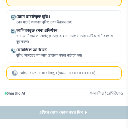
ফোন যাচাইকৃত বুকিং
OTP যাচাই আপনার বুকিং তথ্য নিরাপদ রাখে।
তালিকাভুক্ত সেবা প্রতিষ্ঠান
স্বাস্থ্য প্ল্যাটফর্মে তালিকাভুক্ত ডাক্তার, হাসপাতাল ও ডায়াগনস্টিক সেন্টার থেকে
বুক করুন।
মোবাইলে আপডেট
বুকিং আপডেট আপনার মোবাইল নম্বরে পাঠানো হয়।
Shastho AI
শর্তাবলি
প্রাইভেসি
রিফান্ড
এগিয়ে যেতে ফোন নম্বর দিন