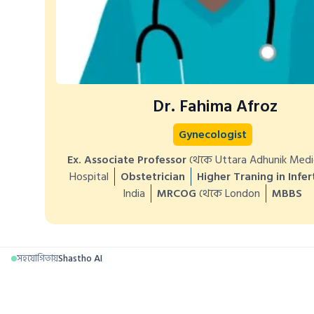
Dr. Fahima Afroz
Gynecologist
Ex. Associate Professor
থেকে Uttara Adhunik Medic
Hospital
Obstetrician
Higher Traning in Infert
India
MRCOG
থেকে London
MBBS
সহযোগিতায়
Shastho AI