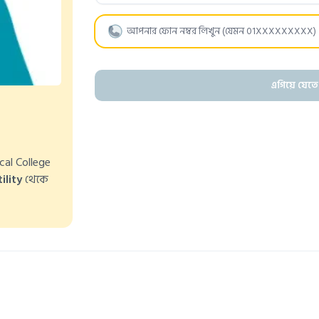
এগিয়ে যেতে
al College
ility
থেকে