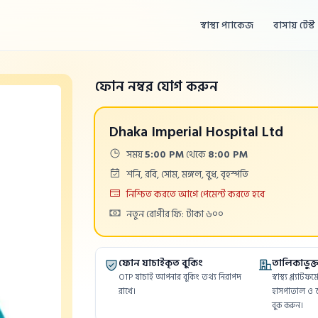
স্বাস্থ্য প্যাকেজ
বাসায় টেস্ট
ফোন নম্বর যোগ করুন
Dhaka Imperial Hospital Ltd
Time:
সময়
5:00 PM
থেকে
8:00 PM
Days:
শনি, রবি, সোম, মঙ্গল, বুধ, বৃহস্পতি
Payment
নিশ্চিত করতে আগে পেমেন্ট করতে হবে
Cost:
নতুন রোগীর ফি: টাকা ৬০০
ফোন যাচাইকৃত বুকিং
তালিকাভুক্ত 
OTP যাচাই আপনার বুকিং তথ্য নিরাপদ
স্বাস্থ্য প্ল্যাট
রাখে।
হাসপাতাল ও ড
বুক করুন।