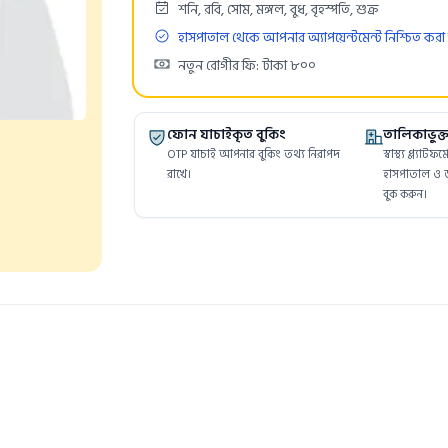
Days:
শনি, রবি, সোম, মঙ্গল, বুধ, বৃহস্পতি, শুক্র
Needs Approval
হাসপাতাল থেকে আপনার অ্যাপয়েন্টমেন্ট নিশ্চিত করা
Cost:
নতুন রোগীর ফি: টাকা ৮০০
ফোন যাচাইকৃত বুকিং
তালিকাভুক্ত 
n
OTP যাচাই আপনার বুকিং তথ্য নিরাপদ
স্বাস্থ্য প্ল্যাট
রাখে।
হাসপাতাল ও ড
বুক করুন।