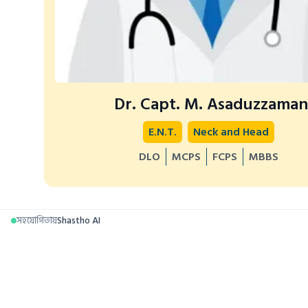
Dr. Capt. M. Asaduzzama
E.N.T.
Neck and Head
DLO
MCPS
FCPS
MBBS
সহযোগিতায়
Shastho AI