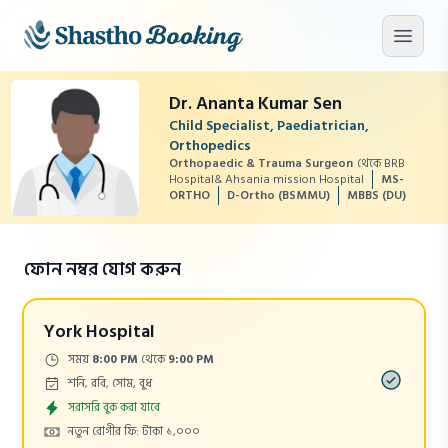
মূল কনটেন্টে যান
মেনু খু
Dr. Ananta Kumar Sen
Child Specialist, Paediatrician,
Orthopedics
Orthopaedic & Trauma Surgeon
থেকে BRB
Hospital& Ahsania mission Hospital
MS-
ORTHO
D-Ortho (BSMMU)
MBBS (DU)
ফোন নম্বর যোগ করুন
York Hospital
Time:
সময়
8:00 PM
থেকে
9:00 PM
Days:
শনি, রবি, সোম, বুধ
Appointment
সরাসরি বুক করা যাবে
Cost:
নতুন রোগীর ফি: টাকা ১,০০০