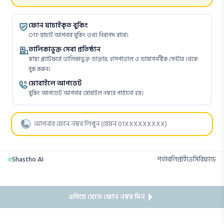
ফোন যাচাইকৃত বুকিং
OTP যাচাই আপনার বুকিং তথ্য নিরাপদ রাখে।
তালিকাভুক্ত সেবা প্রতিষ্ঠান
স্বাস্থ্য প্ল্যাটফর্মে তালিকাভুক্ত ডাক্তার, হাসপাতাল ও ডায়াগনস্টিক সেন্টার থেকে
বুক করুন।
মোবাইলে আপডেট
বুকিং আপডেট আপনার মোবাইল নম্বরে পাঠানো হয়।
Shastho AI
শর্তাবলি
প্রাইভেসি
রিফান্ড
এগিয়ে যেতে ফোন নম্বর দিন