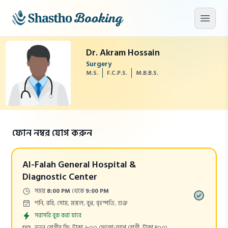
মূল কনটেন্টে যান
মেনু খু
Dr. Akram Hossain
Surgery
M.S.
F.C.P.S.
M.B.B.S.
ফোন নম্বর যোগ করুন
Al-Falah General Hospital &
Diagnostic Center
Time:
সময়
8:00 PM
থেকে
9:00 PM
Days:
শনি, রবি, সোম, মঙ্গল, বুধ, বৃহস্পতি, শুক্র
Appointment
সরাসরি বুক করা যাবে
Cost:
নতুন রোগীর ফি: টাকা ৬০০
(ফলো-আপ রোগী: টাকা ৪০০)