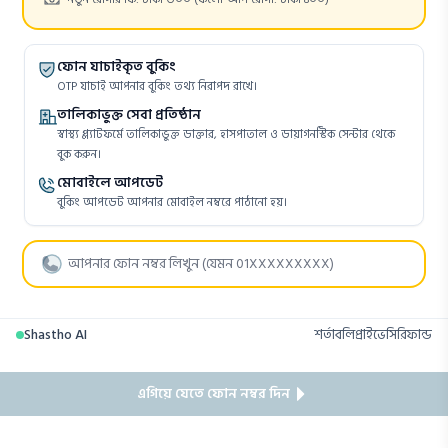
ফোন যাচাইকৃত বুকিং
OTP যাচাই আপনার বুকিং তথ্য নিরাপদ রাখে।
তালিকাভুক্ত সেবা প্রতিষ্ঠান
স্বাস্থ্য প্ল্যাটফর্মে তালিকাভুক্ত ডাক্তার, হাসপাতাল ও ডায়াগনস্টিক সেন্টার থেকে
বুক করুন।
মোবাইলে আপডেট
বুকিং আপডেট আপনার মোবাইল নম্বরে পাঠানো হয়।
Shastho AI
শর্তাবলি
প্রাইভেসি
রিফান্ড
এগিয়ে যেতে ফোন নম্বর দিন