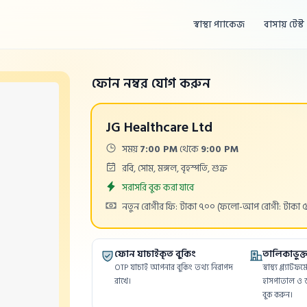
স্বাস্থ্য প্যাকেজ
বাসায় টেস্ট
ফোন নম্বর যোগ করুন
JG Healthcare Ltd
Time:
সময়
7:00 PM
থেকে
9:00 PM
Days:
রবি, সোম, মঙ্গল, বৃহস্পতি, শুক্র
Appointment
সরাসরি বুক করা যাবে
Cost:
নতুন রোগীর ফি: টাকা ৭০০
(ফলো-আপ রোগী: টাকা 
ফোন যাচাইকৃত বুকিং
তালিকাভুক্ত 
OTP যাচাই আপনার বুকিং তথ্য নিরাপদ
স্বাস্থ্য প্ল্যাট
রাখে।
হাসপাতাল ও ড
বুক করুন।