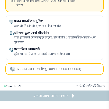
Cost:
নতুন রোগীর ফি: টাকা ১,০০০
(ফলো-আপ রোগী: টাকা
৫০০)
ফোন যাচাইকৃত বুকিং
OTP যাচাই আপনার বুকিং তথ্য নিরাপদ রাখে।
তালিকাভুক্ত সেবা প্রতিষ্ঠান
স্বাস্থ্য প্ল্যাটফর্মে তালিকাভুক্ত ডাক্তার, হাসপাতাল ও ডায়াগনস্টিক সেন্টার থেকে
বুক করুন।
মোবাইলে আপডেট
বুকিং আপডেট আপনার মোবাইল নম্বরে পাঠানো হয়।
Shastho AI
শর্তাবলি
প্রাইভেসি
রিফান্ড
এগিয়ে যেতে ফোন নম্বর দিন