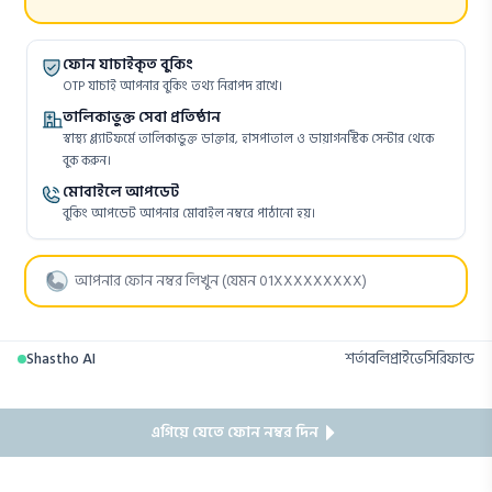
ফোন যাচাইকৃত বুকিং
OTP যাচাই আপনার বুকিং তথ্য নিরাপদ রাখে।
তালিকাভুক্ত সেবা প্রতিষ্ঠান
স্বাস্থ্য প্ল্যাটফর্মে তালিকাভুক্ত ডাক্তার, হাসপাতাল ও ডায়াগনস্টিক সেন্টার থেকে
বুক করুন।
মোবাইলে আপডেট
বুকিং আপডেট আপনার মোবাইল নম্বরে পাঠানো হয়।
Shastho AI
শর্তাবলি
প্রাইভেসি
রিফান্ড
এগিয়ে যেতে ফোন নম্বর দিন