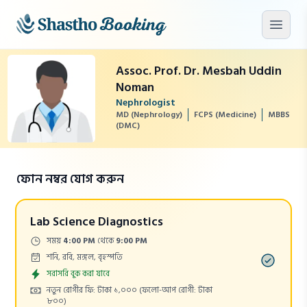
মূল কনটেন্টে যান
মেনু খু
Assoc. Prof. Dr. Mesbah Uddin
Noman
Nephrologist
MD (Nephrology)
FCPS (Medicine)
MBBS
(DMC)
ফোন নম্বর যোগ করুন
Lab Science Diagnostics
Time:
সময়
4:00 PM
থেকে
9:00 PM
Days:
শনি, রবি, মঙ্গল, বৃহস্পতি
Appointment
সরাসরি বুক করা যাবে
Cost:
নতুন রোগীর ফি: টাকা ১,০০০
(ফলো-আপ রোগী: টাকা
৮০০)